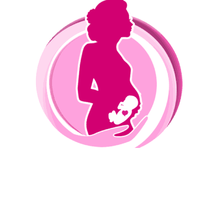
Praxis für Gynäkologie und Pränataldiagnostik Hamburg
Dr. med. Maciej P. Czugalinski
Schweriner Str. 10
22143 Hamburg
Parking in Rahlstedt Center